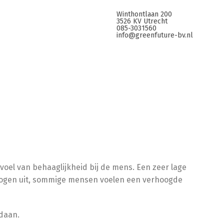
Winthontlaan 200
3526 KV Utrecht
085-3031560
info@greenfuture-bv.nl
voel van behaaglijkheid bij de mens. Een zeer lage
 drogen uit, sommige mensen voelen een verhoogde
daan.