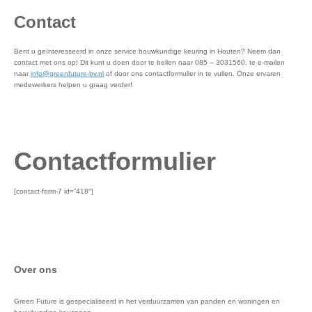
Contact
Bent u geïnteresseerd in onze service bouwkundige keuring in Houten? Neem dan
contact met ons op! Dit kunt u doen door te bellen naar 085 – 3031560, te e-mailen
naar
info@greenfuture-bv.nl
of door ons contactformulier in te vullen. Onze ervaren
medewerkers helpen u graag verder!
Contactformulier
[contact-form-7 id=”418″]
Over ons
Green Future is gespecialiseerd in het verduurzamen van panden en woningen en