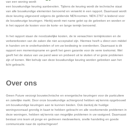
van een woning wordt
een bouwkundige keuring aanbevolen. Tijdens de keuring wordt de technische staat
van alle bouwkundige elementen benoemd en verwerkt in een rapport. Daarnaast wordt
deze keuring uitgevoerd volgens de geldende NEN-normen. NEN 2767 is leidend voor
de bouwkeurige keuringen. Hierbij wordt met name gelet op de gebreken en worden er
in het rapport de kosten voor de korte- en lange termijn benoemd.
In het rapport staan de noodzakelijke kosten, de te verwachten termijnkosten en de
verbeterkosten van de zaken die niet acceptabel zijn. Hiermee heeft u direct een middel
in handen om te onderhandelen of om uw beslissing te overdenken. Daarnaast is dit
rapport een momentopname en geeft het geen garantie voor de verre toekomst. Wel
geeft het de status van uw pand weer en probeert uit te sluiten of er grote problemen
zijn of komen. Met behulp van deze bouwkundige keuring worden gebreken aan het
licht gebracht.
Over ons
Green Future verzorgt bouwtechnische en energetische keuringen voor de particuliere
en zakelijke markt. Door onze bouwkundige achtergrond hebben wij kennis opgebouwd
om bouwkundige keuringen aan te kunnen bieden. Ook dankzij de huidige
woningvoorraad grondig in kaart te hebben gebracht en alle voorkomende problemen in
deze woningen, hebben wij kennis van mogelijke problemen in uw vastgoed. Daarnaast
bestaat ons team uit jonge en gedreven medewerkers, snelle handeling en goede
communicatie naar de opdrachtgever!