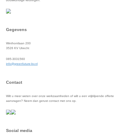
bouwkundige keuringen.
Gegevens
Winthontlaan 200
3526 KV Utrecht
085-3031560
info@greenfuture-bv.nl
Contact
Wilt u meer weten over onze werkzaamheden of wilt u een vrijblijvende offerte
aanvragen? Neem dan gerust contact met ons op.
Social media